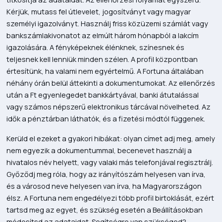
Kérjük, mutass fel útlevelet, jogosítványt vagy magyar
személyi igazolványt. Használj friss közüzemi számlát vagy
bankszámlakivonatot az elmúlt három hónapból a lakcím
igazolására. A fényképeknek élénknek, színesnek és
teljesnek kell lenniük minden szélen. A profil központban
értesítünk, ha valami nem egyértelmű. A Fortuna általában
néhány órán belül áttekinti a dokumentumokat. Az ellenőrzés
után a Ft egyenlegedet bankkártyával, banki átutalással
vagy számos népszerű elektronikus tárcával növelheted. Az
idők a pénztárban láthatók, és a fizetési módtól függenek.
Kerüld el ezeket a gyakori hibákat: olyan címet adj meg, amely
nem egyezik a dokumentummal, becenevet használj a
hivatalos név helyett, vagy valaki más telefonjával regisztrálj.
Győződj meg róla, hogy az irányítószám helyesen van írva,
és a városod neve helyesen van írva, ha Magyarországon
élsz. A Fortuna nem engedélyezi több profil birtoklását, ezért
tartsd meg az egyet, és szükség esetén a Beállításokban
módosítsd az adataidat. Segítségre van szükséged?