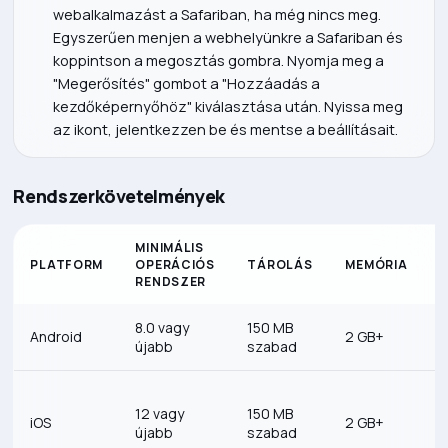
webalkalmazást a Safariban, ha még nincs meg.
Egyszerűen menjen a webhelyünkre a Safariban és
koppintson a megosztás gombra. Nyomja meg a
"Megerősítés" gombot a "Hozzáadás a
kezdőképernyőhöz" kiválasztása után. Nyissa meg
az ikont, jelentkezzen be és mentse a beállításait.
Rendszerkövetelmények
MINIMÁLIS
PLATFORM
OPERÁCIÓS
TÁROLÁS
MEMÓRIA
RENDSZER
8.0 vagy
150 MB
A
Android
2 GB+
újabb
szabad
w
N
12 vagy
150 MB
a
iOS
2 GB+
újabb
szabad