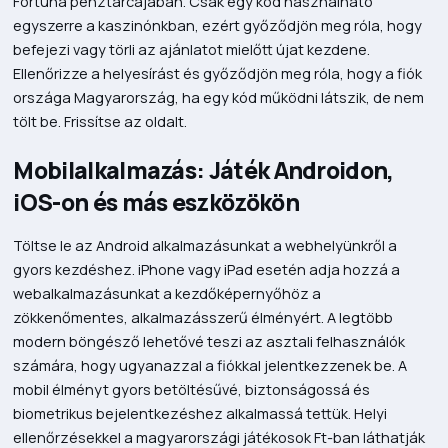
Fortuna pénztárcájában. Csak egy kód használható
egyszerre a kaszinónkban, ezért győződjön meg róla, hogy
befejezi vagy törli az ajánlatot mielőtt újat kezdene.
Ellenőrizze a helyesírást és győződjön meg róla, hogy a fiók
országa Magyarország, ha egy kód működni látszik, de nem
tölt be. Frissítse az oldalt.
Mobilalkalmazás: Játék Androidon,
iOS-on és más eszközökön
Töltse le az Android alkalmazásunkat a webhelyünkről a
gyors kezdéshez. iPhone vagy iPad esetén adja hozzá a
webalkalmazásunkat a kezdőképernyőhöz a
zökkenőmentes, alkalmazásszerű élményért. A legtöbb
modern böngésző lehetővé teszi az asztali felhasználók
számára, hogy ugyanazzal a fiókkal jelentkezzenek be. A
mobil élményt gyors betöltésűvé, biztonságossá és
biometrikus bejelentkezéshez alkalmassá tettük. Helyi
ellenőrzésekkel a magyarországi játékosok Ft-ban láthatják