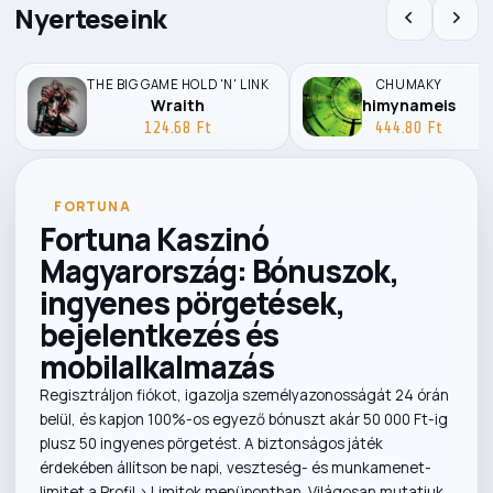
Nyerteseink
THE BIG GAME HOLD 'N' LINK
CHUMAKY
Wraith
himynameis
124.68 Ft
444.80 Ft
FORTUNA
Fortuna Kaszinó
Magyarország: Bónuszok,
ingyenes pörgetések,
bejelentkezés és
mobilalkalmazás
Regisztráljon fiókot, igazolja személyazonosságát 24 órán
belül, és kapjon 100%-os egyező bónuszt akár 50 000 Ft-ig
plusz 50 ingyenes pörgetést. A biztonságos játék
érdekében állítson be napi, veszteség- és munkamenet-
limitet a Profil > Limitok menüpontban. Világosan mutatjuk