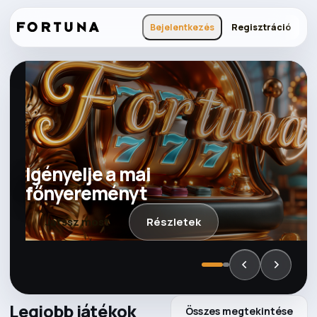
Bejelentkezés
Regisztráció
Igényelje a mai
főnyereményt
Játssz most
Részletek
Legjobb játékok
Összes megtekintése