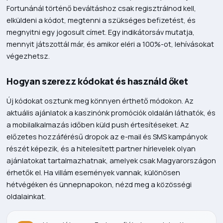
Fortunánál történő beváltáshoz csak regisztrálnod kell,
elküldeni a kódot, megtenni a szükséges befizetést, és
megnyitni egy jogosult címet. Egy indikátorsáv mutatja,
mennyit játszottál már, és amikor eléri a 100%-ot, lehívásokat
végezhetsz.
Hogyan szerezz kódokat és használd őket
Új kódokat osztunk meg könnyen érthető módokon. Az
aktuális ajánlatok a kaszinónk promóciók oldalán láthatók, és
a mobilalkalmazás időben küld push értesítéseket. Az
előzetes hozzáférésű dropok az e-mail és SMS kampányok
részét képezik, és a hitelesített partner hírlevelek olyan
ajánlatokat tartalmazhatnak, amelyek csak Magyarországon
érhetők el. Ha villám események vannak, különösen
hétvégéken és ünnepnapokon, nézd meg a közösségi
oldalainkat.