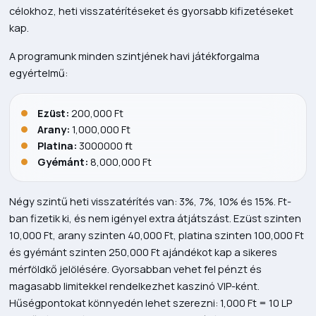
célokhoz, heti visszatérítéseket és gyorsabb kifizetéseket
kap.
A programunk minden szintjének havi játékforgalma
egyértelmű:
Ezüst:
200,000 Ft
Arany:
1,000,000 Ft
Platina:
3000000 ft
Gyémánt:
8,000,000 Ft
Négy szintű heti visszatérítés van: 3%, 7%, 10% és 15%. Ft-
ban fizetik ki, és nem igényel extra átjátszást. Ezüst szinten
10,000 Ft, arany szinten 40,000 Ft, platina szinten 100,000 Ft
és gyémánt szinten 250,000 Ft ajándékot kap a sikeres
mérföldkő jelölésére. Gyorsabban vehet fel pénzt és
magasabb limitekkel rendelkezhet kaszinó VIP-ként.
Hűségpontokat könnyedén lehet szerezni: 1,000 Ft = 10 LP